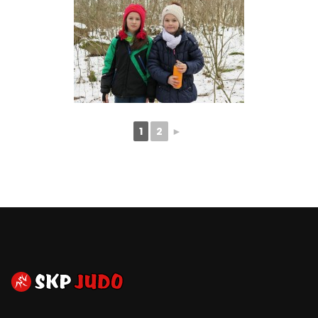
1
2
►