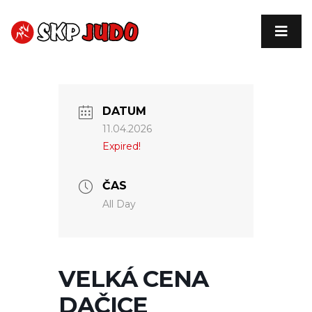
DATUM
11.04.2026
Expired!
ČAS
All Day
VELKÁ CENA
DAČICE