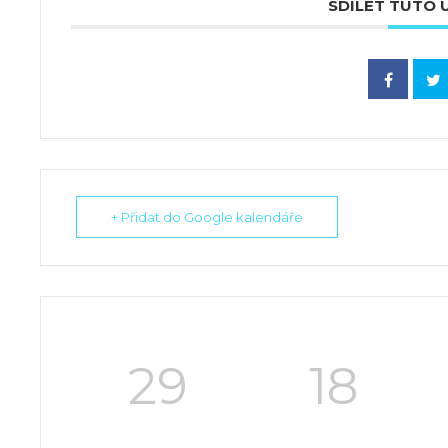
SDÍLET TUTO
+ Přidat do Google kalendáře
29
18