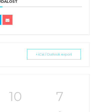
 UDÁLOST
+ iCal / Outlook export
10
7