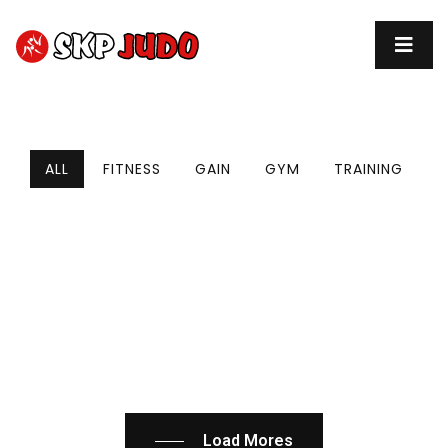
ALL
FITNESS
GAIN
GYM
TRAINING
Load Mores